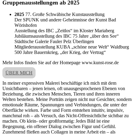
Gruppenausstellungen ab 2025
2025
77. Große Schwäbische Kunstausstellung
Der SPUNK und andere Geheimnisse der Kunst Bad
Wörishofen
Ausstellung des IBC „Zeitlos“ im Kloster Mariaberg
Jubiläumsausstellung des IBC 75 Jahre „über den See“
Städtische Galerie Fauler Pelz Überlingen
Mitgliederausstellung KUBA „schöne neue Welt“ Waldburg
500 Jahre Bauernkrieg, „der Krieg, der Vertrag“
Mehr Infos finden Sie auf der Homepage www.kunst-rose.de
ÜBER MICH
In meiner expressiven Malerei beschäftige ich mich mit dem
Unsichtbaren – jenen leisen, oft unausgesprochenen Ebenen von
Beziehung, die zwischen Menschen, Tieren und ihren inneren
Welten bestehen. Meine Porträts zeigen nicht nur Gesichter, sondern
emotionale Räume, Spannungen und Verbindungen, die unter der
Oberfläche wirken. Farbe und Form entstehen intuitiv, impulsiv,
manchmal roh – als Versuch, das Nicht-Offensichtliche sichtbar zu
machen. Ob klein- oder großformatig: Jedes Bild ist eine
Begegnung, ein offener Dialog zwischen Figur und Gefühl.
Zunehmend fließen auch Collagen in meine Arbeit ein – als