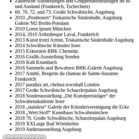
Zahlreiche Ausstellungen und Gruppenausstellungen im In-
und Ausland (Frankreich, Tschechien)
69. 70. 72. und 73. Große Schwäbische, Augsburg
2010 „Positionen“ Toskanische Säulenhalle, Augsburg
Galerie M2 Berlin-Potsdam
2010 Loren Ipsum München
2014, 2010 Arthotheque Laval, Frankreich
2013 Kunst trotzt Armut, Toskanische Säulenhalle Augsburg
2014 Schwäbische Künstler Irsee
2015 Exkursion BBK Chemnitz
2016 Grafik-Ausstellung Senden
2016 Kult Krumbach
2016 Sammeln und Bewahren BBK-Galerie Augsburg
2017 Amitié, Bergerie du chateau de Sainte-Suzanne
Frankreich
2017 parallax art, chelsea townhall London
2017 Große Schwäbische Schaezlerpalais Augsburg
2018 Sonderausstellung „Die Kunstpreisträger“ der
Schwabenakademie Irsee
2018 „stainless“ Galerie der Künstlervereinigung die Ecke
2018 „Wert-Stoff“ Kunsthaus Schwabmünchen
2018 70. Große Schwäbische, Schaezlerpalais Augsburg
2019 XXLarge Bad Wörishofen
2019 Atelierausstellung Augsburg