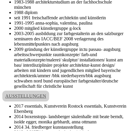
1983-1988 architekturstudium an der fachhochschule
münchen
1988 diplom
seit 1991 freischaffende architektin und künstlerin
1991-1995 anna-sophia, valentina, paulina
2000 mitglied künstlergruppe g-lock
2003-2005 ausbildung zur farbgestalterin an den salzburger
seminaren des IACC/BEF 2008 verlagerung des
lebensmittelpunktes nach augsburg
2009 gründung der künstlergruppe in:tu passau- augsburg
arbeitsschwerpunkte raumkonzepte/ farb-und
materialkonzepte/malerei/ skulptur/ installationen/ kunst am
bau/ interdisziplinäre projekte architektur-kunst design/
arbeiten mit kindern und jugendlichen mitglied bayerische
architektenk/ammer /bbk niederbayern/bbk augsburg
schwaben nord bund europäischer farbgestalter/deutsche
gesellschaft für christliche kunst
AUSSTELLUNGEN
2017 essentials, Kunstverein Rostock essentials, Kunstverein
Ebersberg
2014 boxenstopp- landsberger säulenhalle mit beate berndt,
isolde egger, monika gebhardt, anna ottmann
2014 34. friedberger kunstausstellung