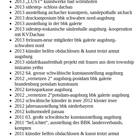
2013 „LUST“ kunstwerke bad wörishofen
2013 sidestep- schloss dachau
2013 ausstellung aichacher kunstpreis, sandepothalle aichach
2013 drucksmposium bbk schwaben nord-augsburg
2013 ausstellung in der bbk galerie
2013 sidestep-toskanische säulenhalle augsburg -kooperation
mit KVDachau
2013 freiraum-neue mitglieder bbk galerie augsburg-
schwaben nord
2013 künstler helfen obdachlosen & kunst trotzt armut
augsburg
2013 südafrikaaufenthalt projekt mit frauen aus dem township
imizamo yethu
2012 64. grosse schwäbische kunstausstellung augsburg
2012 „vernetzen 2“ augsburg-postdam bbk galerie
brandenburg potsdam kunstraum
2012 kreissparkasse augsburg
2012 „vernetzen 2“potsdam-augsburg bbk galerie augsburg
2012 schwäbische künstler in irsee 2012 kloster irsee
2012 jahresausstellung bbk niederbayern
2012 kulturmodell passau
2011 63. große schwäbische kunstausstellung augsburg
2011 “beLichtet“, ausstellung des BBK landesverbands,
kempten
2011 künstler helfen obdachlosen & kunst trotzt armut