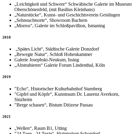
„Leichtigkeit und Schwere“ Schwäbische Galerie im Museum
Oberschönenfeld, (mit Basilius Kleinhans)
„Naturstücke“, Kunst- und Geschichtsverein Geislingen
„Sehnsuchtsorte“, Showroom Bachern
„Morros“, Galerie im Schloßpavillion, Ismaning
2018
„Spätes Licht“, Städtische Galerie Donzdorf
„Bewegte Natur“, Schloß Hohenkammer
Galerie Josephski-Neukum, Issing
„Abstrahieren“ Galerie Forum Lindenthal, Köln
2019
"Echo“, Historischer Kulturbahnhof Starnberg
"Gipfel und Köpfe“, Kunstraum Dr. Laurenz Averkorn,
Sinzheim
"Berge schauen“, Bistum Diözese Passau
2021
„Wellen“, Raum B1, Utting
"24 Tage - 24 Texte", Skriptorium Schondorf