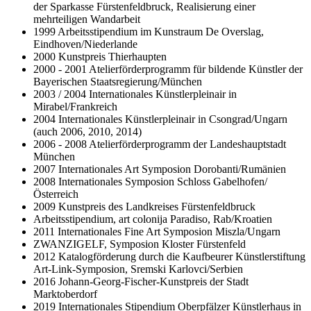
der Sparkasse Fürstenfeldbruck, Realisierung einer
mehrteiligen Wandarbeit
1999 Arbeitsstipendium im Kunstraum De Overslag,
Eindhoven/Niederlande
2000 Kunstpreis Thierhaupten
2000 - 2001 Atelierförderprogramm für bildende Künstler der
Bayerischen Staatsregierung/München
2003 / 2004 Internationales Künstlerpleinair in
Mirabel/Frankreich
2004 Internationales Künstlerpleinair in Csongrad/Ungarn
(auch 2006, 2010, 2014)
2006 - 2008 Atelierförderprogramm der Landeshauptstadt
München
2007 Internationales Art Symposion Dorobanti/Rumänien
2008 Internationales Symposion Schloss Gabelhofen/
Österreich
2009 Kunstpreis des Landkreises Fürstenfeldbruck
Arbeitsstipendium, art colonija Paradiso, Rab/Kroatien
2011 Internationales Fine Art Symposion Miszla/Ungarn
ZWANZIGELF, Symposion Kloster Fürstenfeld
2012 Katalogförderung durch die Kaufbeurer Künstlerstiftung
Art-Link-Symposion, Sremski Karlovci/Serbien
2016 Johann-Georg-Fischer-Kunstpreis der Stadt
Marktoberdorf
2019 Internationales Stipendium Oberpfälzer Künstlerhaus in