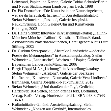
Leinwand, Papier und Karton, Galerie Tobias Schrade/Berlin
und Neues Stadtmuseum Landsberg am Lech, 1998
Dr. Pia Dornacher: “Die Kunst ist in der Natur eingebettet,
wer sie da herausholt, hat sie...” in Ausstellungskatalog:
Stefan Wehmeier – „Pasano“, Galerie Josephski-
Neukum/Issing, Höhn Galerie/Ulm und Kunstverein
Bobingen, 2002
Dr. Heinz Schütz: Interview in Ausstellungskatalog „Tallinn-
München München-Tallinn“, Kunsthalle Tallinn/Estland,
Aktionsforum Praterinsel/München, Herausgeber: Klaus Luft
Stiftung, 2005
Dr. Gudrun Szczepanek: „ Abstrakte Landstriche – oder die
Poesie der Metamorphose“ in Ausstellungskatalog: Stefan
Wehmeier – „Landstriche“, Arbeiten auf Papier, Galerie der
Bayerischen Landesbank/München, 2006
Birgit Höppl M.A.: „Lichtung“, in Ausstellungskatalog:
Stefan Wehmeier - „Arigona“, Galerie der Sparkasse
Kaufbeuren, Kunstverein Neumarkt, Galerie Vera Lindbeck/
Isernhagen, Galerie Josephski-Neukum/Issing, 2012
Stefan Wehmeier, „Und draußen der Tag“, Gedichte,
Hardcover, 104 Seiten, edition offenes feld, Dortmund,
Verlag: BoD - Verlag, Norderstedt 2021, ISBN 978-3-7543-
1363-3
Kulturinitiative Gmünd: Ausstellungskatalog: Stefan
Wehmeier - „Notizen aus Gmünd“, Internationales