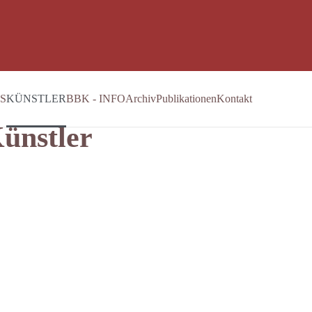
S
KÜNSTLER
BBK - INFO
Archiv
Publikationen
Kontakt
ünstler