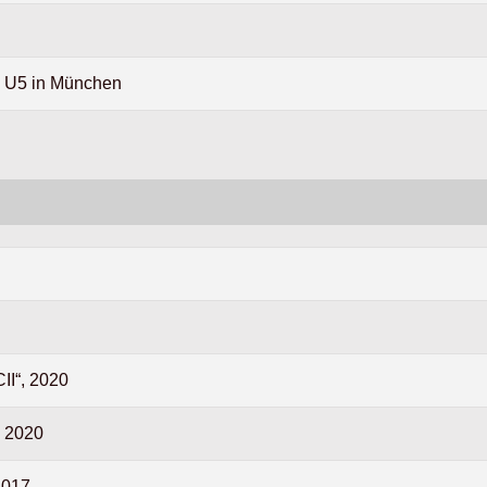
e U5 in München
II“, 2020
g 2020
2017