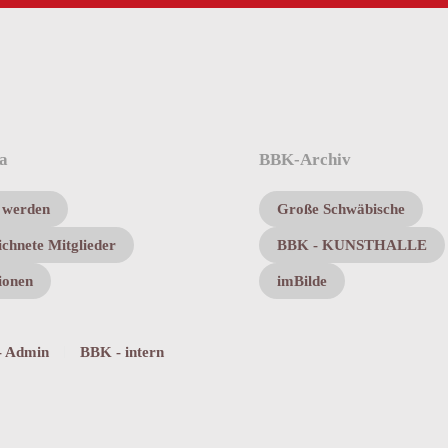
a
BBK-Archiv
d werden
Große Schwäbische
chnete Mitglieder
BBK - KUNSTHALLE
ionen
imBilde
- Admin
BBK - intern